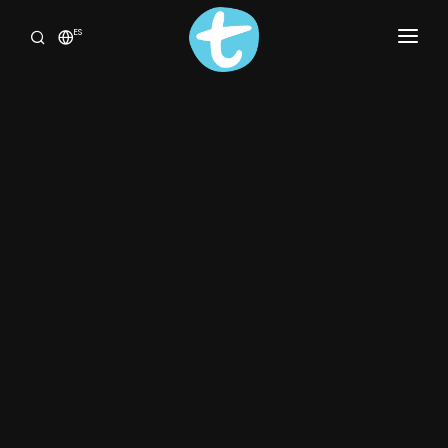
ES
INICIO
¿QUIÉNES SOMOS?
GALERÍA
DE DÓNDE VENIMOS
NUESTRA MISIÓN
¿POR QUÉ SER TERESIANA HOY?
DÓNDE ESTAMOS
CONTACTO
BLOG